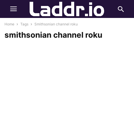
Home
Tags
Smithsonian channel roku
smithsonian channel roku